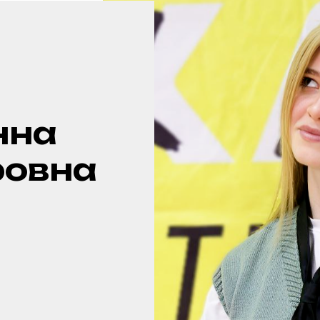
нна
ровна