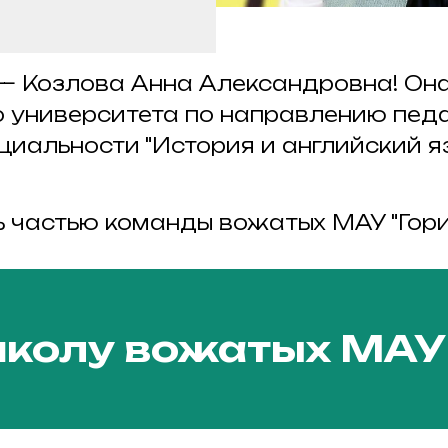
— Козлова Анна Александровна! Она
о университета по направлению пед
циальности "История и английский яз
ь частью команды вожатых МАУ "Гори
школу вожатых МАУ 