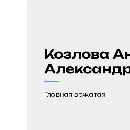
Козлова А
Александ
Главная вожатая