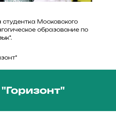
 студентка Московского
агогическое образование по
ык".
зонт"
"Горизонт"