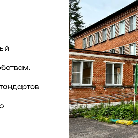
рый
обствам.
стандартов
о