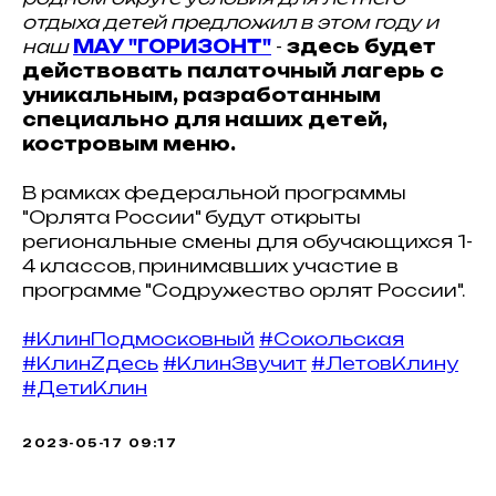
отдыха детей предложил в этом году и
наш
МАУ "ГОРИЗОНТ"
-
здесь будет
действовать палаточный лагерь с
уникальным, разработанным
специально для наших детей,
костровым меню.
В рамках федеральной программы
"Орлята России" будут открыты
региональные смены для обучающихся 1-
4 классов, принимавших участие в
программе "Содружество орлят России".
#КлинПодмосковный
#Сокольская
#КлинZдесь
#КлинЗвучит
#ЛетовКлину
#ДетиКлин
2023-05-17 09:17