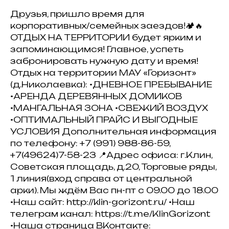
Друзья, пришло время для
корпоративных/семейных заездов!🏕🔥
ОТДЫХ НА ТЕРРИТОРИИ будет ярким и
запоминающимся! Главное, успеть
забронировать нужную дату и время!
Отдых на территории МАУ «Горизонт»
(д.Николаевка): •ДНЕВНОЕ ПРЕБЫВАНИЕ
•АРЕНДА ДЕРЕВЯННЫХ ДОМИКОВ
•МАНГАЛЬНАЯ ЗОНА •СВЕЖИЙ ВОЗДУХ
•ОПТИМАЛЬНЫЙ ПРАЙС И ВЫГОДНЫЕ
УСЛОВИЯ Дополнительная информация
по телефону: +7 (991) 988-86-59,
+7(49624)7-58-23 📍Адрес офиса: г.Клин,
Советская площадь, д.20, Торговые ряды,
1 линия(вход справа от центральной
арки). Мы ждём Вас пн-пт с 09.00 до 18.00
•Наш сайт: http://klin-gorizont.ru/ •Наш
телеграм канал: https://t.me/KlinGorizont
•Наша страница ВКонтакте: