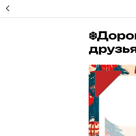
❄️Доро
друзья