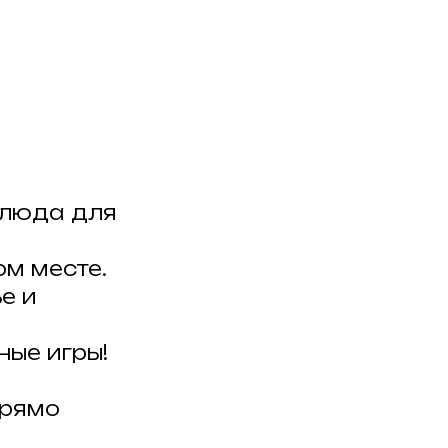
блюда для
м месте.
е и
ные игры!
прямо