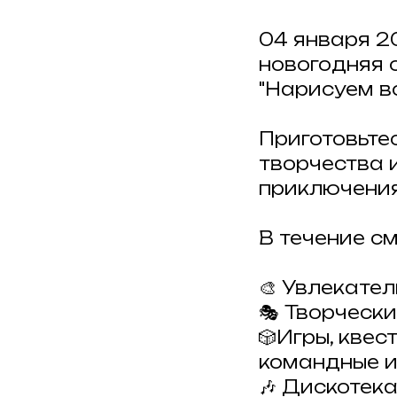
04 января 20
новогодняя 
"Нарисуем во
Приготовьте
творчества 
приключения
В течение с
🎨 Увлекател
🎭 Творческ
🎲Игры, кве
командные и
🎶 Дискотека