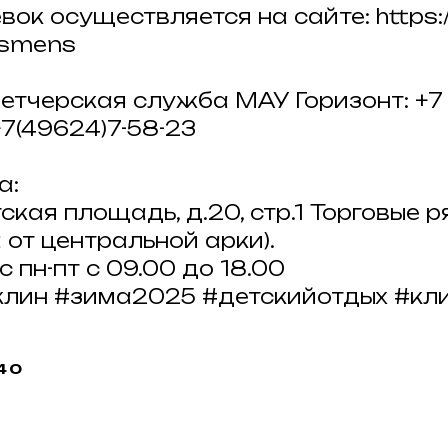
вок осуществляется на сайте: https://
zsmens
етчерская служба МАУ Горизонт: +7 (
; +7(49624)7-58-23
а:
тская площадь, д.20, стр.1 Торговые р
 от центральной арки).
пн-пт с 09.00 до 18.00
клин #зима2025 #детскийотдых #кл
:40