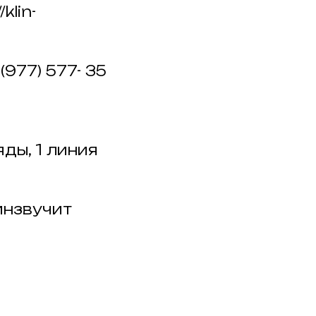
klin-
977) 577- 35
яды, 1 линия
инзвучит