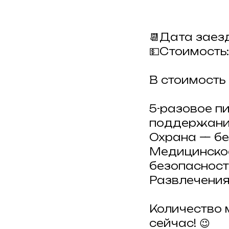
📆Дата заезд
💵Стоимость:
В стоимость 
5-разовое п
поддержания
Охрана — бе
Медицинское
безопасност
Развлечения
Количество 
сейчас! 😉