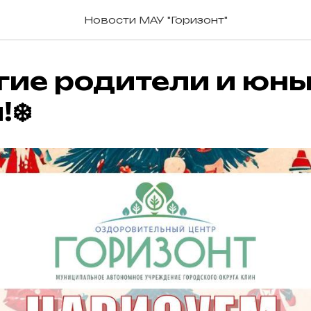
Новости МАУ "Горизонт"
гие родители и юн
!❄️