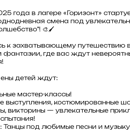
25 года в лагере «Горизонт» старту
однодневная смена под увлекательн
лшебство"! 🎨🖌
сь к захватывающему путешествию 
и фантазии, где вас ждут невероятн
!
мены детей ждут:
ьные мастер-классы!
ие выступления, костюмированные шо
сты, викторины — увлекательные прик
спытания!
: Танцы под любимые песни и музыку