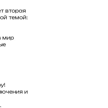
ет вторая
ой темой:
в мир
ые
у!
лючения и
.