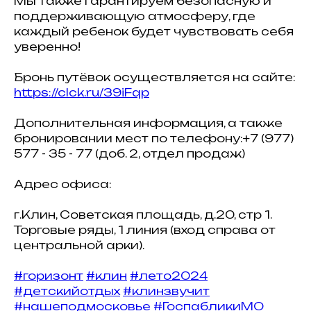
Мы также гарантируем безопасную и
поддерживающую атмосферу, где
каждый ребенок будет чувствовать себя
уверенно!
Бронь путёвок осуществляется на сайте:
https://clck.ru/39iFqp
Дополнительная информация, а также
бронировании мест по телефону:+7 (977)
577 - 35 - 77 (доб. 2, отдел продаж)
Адрес офиса:
г.Клин, Советская площадь, д.20, стр 1.
Торговые ряды, 1 линия (вход справа от
центральной арки).
#горизонт
#клин
#лето2024
#детскийотдых
#клинзвучит
#нашеподмосковье
#ГоспабликиМО